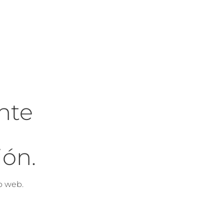
nte
ón.
o web.