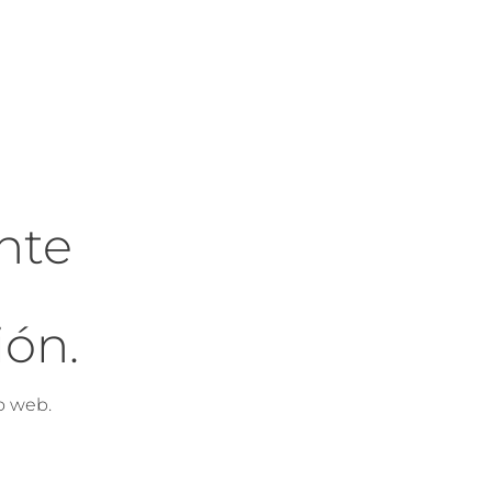
nte
ón.
o web.