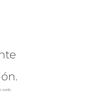
nte
ón.
o web.